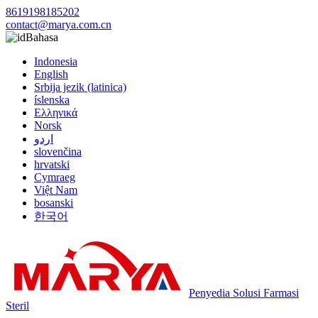
8619198185202
contact@marya.com.cn
Bahasa
Indonesia
English
Srbija jezik (latinica)
íslenska
Ελληνικά
Norsk
اردو
slovenčina
hrvatski
Cymraeg
Việt Nam
bosanski
한국어
Penyedia Solusi Farmasi
Steril