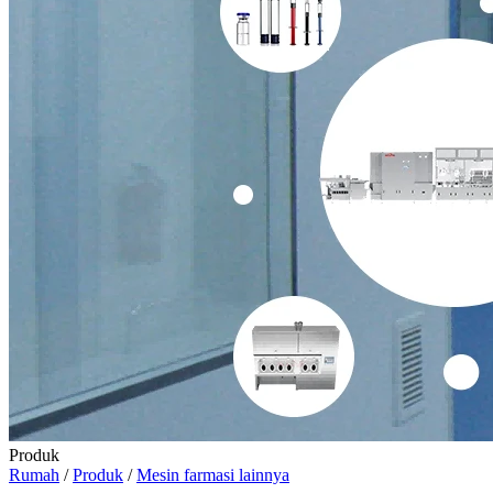
Produk
Rumah
/
Produk
/
Mesin farmasi lainnya