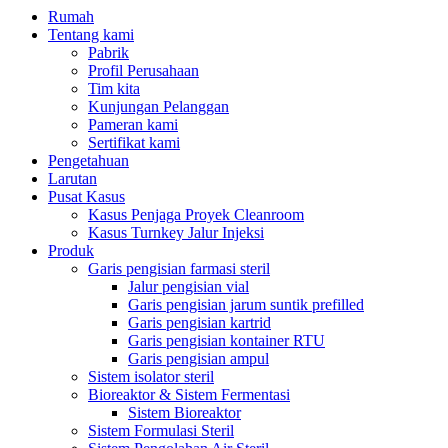
Rumah
Tentang kami
Pabrik
Profil Perusahaan
Tim kita
Kunjungan Pelanggan
Pameran kami
Sertifikat kami
Pengetahuan
Larutan
Pusat Kasus
Kasus Penjaga Proyek Cleanroom
Kasus Turnkey Jalur Injeksi
Produk
Garis pengisian farmasi steril
Jalur pengisian vial
Garis pengisian jarum suntik prefilled
Garis pengisian kartrid
Garis pengisian kontainer RTU
Garis pengisian ampul
Sistem isolator steril
Bioreaktor & Sistem Fermentasi
Sistem Bioreaktor
Sistem Formulasi Steril