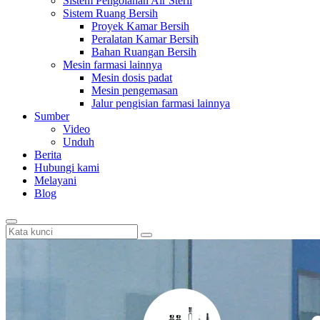
Sistem Pengolahan Air Steril
Sistem Ruang Bersih
Proyek Kamar Bersih
Peralatan Kamar Bersih
Bahan Ruangan Bersih
Mesin farmasi lainnya
Mesin dosis padat
Mesin pengemasan
Jalur pengisian farmasi lainnya
Sumber
Video
Unduh
Berita
Hubungi kami
Melayani
Blog