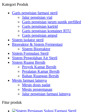
Kategori Produk
Garis pengisian farmasi steril
Jalur pengisian vial
Garis pengisian jarum suntik prefilled
Garis pengisian kartrid
Garis pengisian kontainer RTU
Garis pengisian ampul
Sistem isolator steril
Bioreaktor & Sistem Fermentasi
Sistem Bioreaktor
Sistem Formulasi Steril
Sistem Pengolahan Air Steril
Sistem Ruang Bersih
Proyek Kamar Bersih
Peralatan Kamar Bersih
Bahan Ruangan Bersih
Mesin farmasi lainnya
Mesin dosis padat
Mesin pengemasan
Jalur pengisian farmasi lainnya
Fitur produk