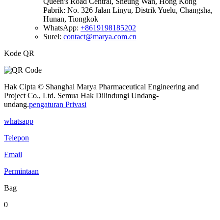
Queen's Road Central, Sheung Wan, Hong Kong
Pabrik: No. 326 Jalan Linyu, Distrik Yuelu, Changsha,
Hunan, Tiongkok
WhatsApp:
+8619198185202
Surel:
contact@marya.com.cn
Kode QR
Hak Cipta © Shanghai Marya Pharmaceutical Engineering and
Project Co., Ltd. Semua Hak Dilindungi Undang-
undang.
pengaturan Privasi
whatsapp
Telepon
Email
Permintaan
Bag
0